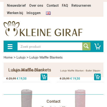
Nieuwsbrief
Over ons
Contact
FAQ
Retourneren
Werken bij
Inloggen
0
Home
>
Lulujo
>
Lulujo Waffle Blankets
Lulujo Waffle Blankets
Lulujo Waffle Blanket - Sand
Lulujo Waffle Blanket - Ballet Slipper
€ 29,99
€ 19,50
€ 29,99
€ 19,50
Contact