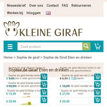
Nieuwsbrief
Over ons
Contact
FAQ
Retourneren
Werken bij
Inloggen
0
Home
>
Sophie de giraf
>
Sophie de Giraf Eten en drinken
Sophie de giraf siliconen beker in
Sophie de giraf siliconen beker in wit-
Sophie de Giraf Eten en drinken
witte geschenkdoos
rode geschenkdoos
Sophie de giraf lekvrije beker met
Sophie de giraf set van 2 silicone
€ 9,99
mascotte in witte geschenkdoos
€ 9,99
€ 7,00
lepels
Sophie de giraf lekvrije beker met
€ 15,99
mascotte in wit-rode geschenkdoos
€ 14,99
Sophie de giraf maaltijd set rood
Sophie de giraf eetsetje in koffertje
Sophie de giraf eetsetje in koffertje
€ 15,99
blauw
€ 27,99
rood
€ 39,99
€ 39,99