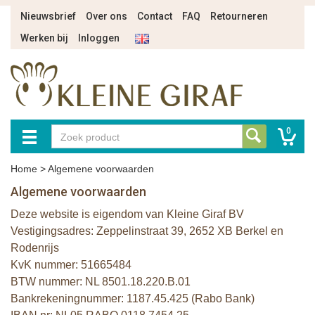
Nieuwsbrief
Over ons
Contact
FAQ
Retourneren
Werken bij
Inloggen
0
Home
>
Algemene voorwaarden
Algemene voorwaarden
Deze website is eigendom van Kleine Giraf BV
Vestigingsadres: Zeppelinstraat 39, 2652 XB Berkel en
Rodenrijs
KvK nummer: 51665484
BTW nummer: NL 8501.18.220.B.01
Bankrekeningnummer: 1187.45.425 (Rabo Bank)