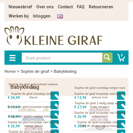
Nieuwsbrief
Over ons
Contact
FAQ
Retourneren
Werken bij
Inloggen
0
Home
>
Sophie de giraf
>
Babykleding
Sophie de giraf geboorteset velours
Babykleding
beige
Sophie de giraf overslag romper roze
Sophie de giraf overslag romper
Sophie de giraf boxpakje met kraagje
€ 34,99
blauw
€ 13,99
velours roze
Sophie de giraf 1-delig pakje wit met
Sophie de giraf boxpakje katoen roze
€ 13,99
€ 27,99
korte mouwen
Sophie de giraf boxpakje met kraagje
€ 26,99
Sophie de giraf boxpakje katoen wit
€ 26,99
velours roze
Sophie de giraf boxpakje met kraagje
Sophie de giraf boxpakje velours
€ 26,99
velours blauw
€ 27,99
baby rib wit met blauw kraagje
sierrandje
Sophie de giraf boxpakje velours wit