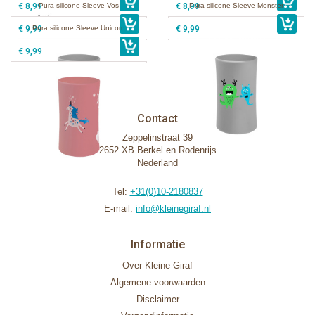
€ 8,99
Pura silicone Sleeve Vos
€ 8,99
Pura silicone Sleeve Monster
€ 9,99
Pura silicone Sleeve Unicorn
€ 9,99
€ 9,99
Contact
Zeppelinstraat 39
2652 XB Berkel en Rodenrijs
Nederland
Tel:
+31(0)10-2180837
E-mail:
info@kleinegiraf.nl
Informatie
Over Kleine Giraf
Algemene voorwaarden
Disclaimer