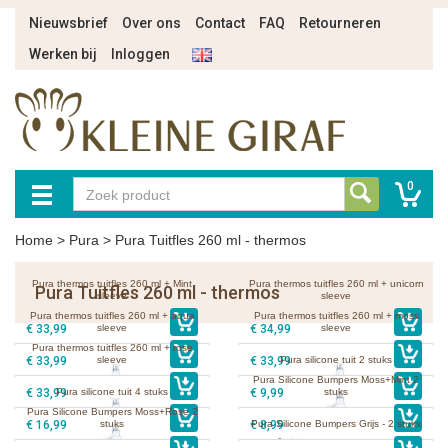
Nieuwsbrief
Over ons
Contact
FAQ
Retourneren
Werken bij
Inloggen
0
Home
>
Pura
>
Pura Tuitfles 260 ml - thermos
Pura thermos tuitfles 260 ml + Mint
Pura thermos tuitfles 260 ml + unicorn
Pura Tuitfles 260 ml - thermos
sleeve
sleeve
Pura thermos tuitfles 260 ml + aqua
Pura thermos tuitfles 260 ml + moss
€ 33,99
sleeve
€ 34,99
sleeve
Pura thermos tuitfles 260 ml + rose
€ 33,99
sleeve
€ 33,99
Pura silicone tuit 2 stuks
Pura Silicone Bumpers Moss+Mint 2
€ 33,99
Pura silicone tuit 4 stuks
€ 9,99
stuks
Pura Silicone Bumpers Moss+Rose 2
€ 16,99
stuks
€ 8,99
Pura Silicone Bumpers Grijs - 2 stuks