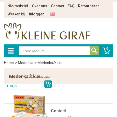
Nieuwsbrief
Over ons
Contact
FAQ
Retourneren
Werken bij
Inloggen
0
Home
>
Medenka
>
Medenka® klei
Medenka® klei
Medenka® Bijenwas Modelleerklei
€ 15,99
Contact