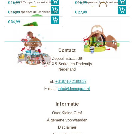
€ 16,99
Klorofil Camper "pocket editie"
€ 16,99
Klorofil speelset het Hazelnoothuis
€ 16,99
Klorofil speelset de Dennenappel
€ 27,99
€ 34,99
Contact
Zeppelinstraat 39
2652 XB Berkel en Rodenrijs
Nederland
Tel:
+31(0)10-2180837
E-mail:
info@kleinegiraf.nl
Informatie
Over Kleine Giraf
Algemene voorwaarden
Disclaimer