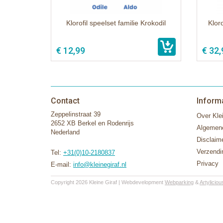
Klorofil speelset familie Krokodil
Klor
€ 12,99
€ 32,
Contact
Inform
Zeppelinstraat 39
Over Klei
2652 XB Berkel en Rodenrijs
Algemen
Nederland
Disclaim
Verzendi
Tel:
+31(0)10-2180837
Privacy
E-mail:
info@kleinegiraf.nl
Copyright 2026 Kleine Giraf | Webdevelopment
Webparking
&
Artyliciou