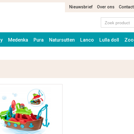
Nieuwsbrief
Over ons
Contact
ay
Medenka
Pura
Natursutten
Lanco
Lulla doll
Zoo