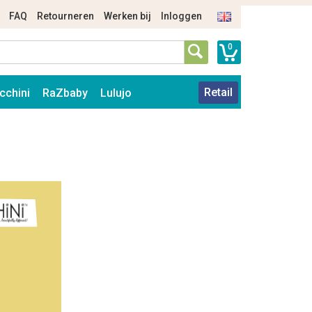
FAQ
Retourneren
Werken bij
Inloggen
0
Retail
cchini
RaZbaby
Lulujo