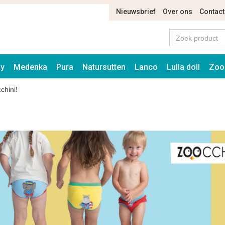
Nieuwsbrief
Over ons
Contact
ay
Medenka
Pura
Natursutten
Lanco
Lulla doll
Zoo
chini!