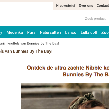
Nieuwsbrief
Over ons
Contact
ay
Medenka
Pura
Natursutten
Lanco
Lulla doll
Zoo
onijn knuffels van Bunnies By The Bay!
els van Bunnies By The Bay!