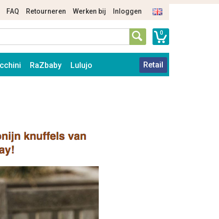
FAQ
Retourneren
Werken bij
Inloggen
0
Retail
cchini
RaZbaby
Lulujo