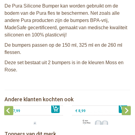
De Pura Silicone Bumper kan worden gebruikt om de
bodem van de Pura fles te beschermen. Net zoals alle
andere Pura producten zijn de bumpers BPA-vrij,
MadeSafe gecertificeerd, gemaakt van medische kwaliteit
siliconen en 100% plasticvrij!
De bumpers passen op de 150 ml, 325 ml en de 260 ml
flessen.
Deze set bestaat uit 2 bumpers is in de kleuren Moss en
Rose.
Pura Sport Rietje Rose
Pura silicone Sport Dop Rose
Andere klanten kochten ook
€ 8,99
Pura tuitfles 325 ml + vos sleeve
€ 8,99
Pura silicone speen slow flow 2 stuks
€ 27,99
€ 8,99
Pura thermos sportfles 475 ml +
unicorn sleeve
Pura Sportfles 550 ml + Aqua sleeve
Toppers van dit merk