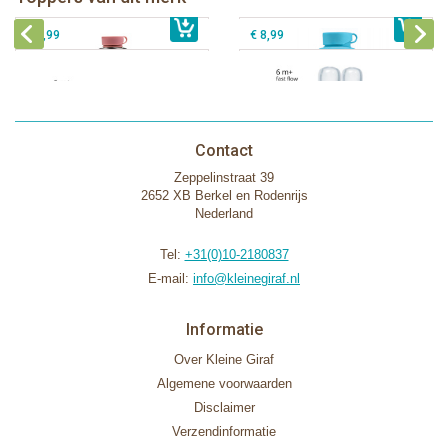
€ 40,99
Pura silicone tuit 2 stuks
€ 29,99
Pura silicone speen fast flow 2 stuks
€ 9,99
€ 8,99
Contact
Zeppelinstraat 39
2652 XB Berkel en Rodenrijs
Nederland
Tel:
+31(0)10-2180837
E-mail:
info@kleinegiraf.nl
Informatie
Over Kleine Giraf
Algemene voorwaarden
Disclaimer
Verzendinformatie