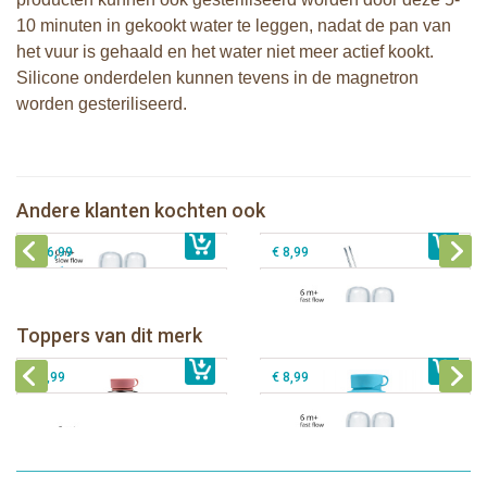
10 minuten in gekookt water te leggen, nadat de pan van
het vuur is gehaald en het water niet meer actief kookt.
Silicone onderdelen kunnen tevens in de magnetron
worden gesteriliseerd.
Pura silicone Rietje Kiddo +
Pura silicone speen slow flow 2 stuks
Reinigingsborsteltje
Andere klanten kochten ook
€ 8,99
Sophie de giraf activiteitenspiraal
€ 8,99
Pura silicone speen fast flow 2 stuks
€ 26,99
€ 8,99
Pura thermos sportfles 475 ml +
unicorn sleeve
Pura Sportfles 550 ml + Aqua sleeve
Toppers van dit merk
€ 40,99
Pura silicone tuit 2 stuks
€ 29,99
Pura silicone speen fast flow 2 stuks
€ 9,99
€ 8,99