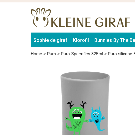
Sophie de giraf
Klorofil
Bunnies By The B
Home
>
Pura
>
Pura Speenfles 325ml
>
Pura silicone