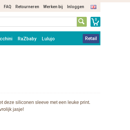
FAQ
Retourneren
Werken bij
Inloggen
0
Retail
cchini
RaZbaby
Lulujo
t deze siliconen sleeve met een leuke print.
rolijk jasje!