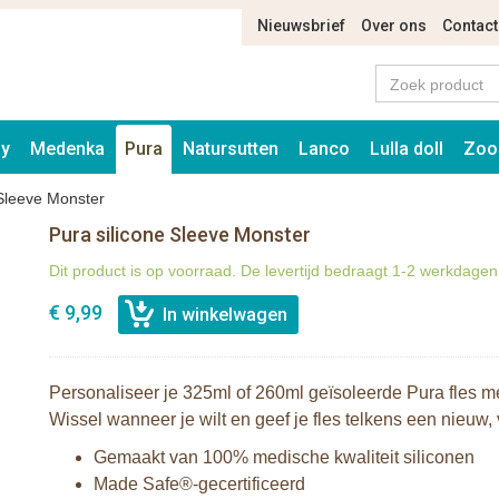
Nieuwsbrief
Over ons
Contact
ay
Medenka
Pura
Natursutten
Lanco
Lulla doll
Zoo
 Sleeve Monster
Pura silicone Sleeve Monster
Dit product is op voorraad. De levertijd bedraagt 1-2 werkdagen
€ 9,99
Personaliseer je 325ml of 260ml geïsoleerde Pura fles me
Wissel wanneer je wilt en geef je fles telkens een nieuw, v
Gemaakt van 100% medische kwaliteit siliconen
Made Safe®-gecertificeerd