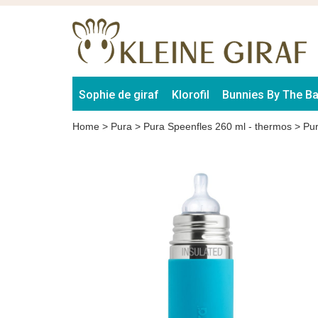
Sophie de giraf
Klorofil
Bunnies By The B
Home
>
Pura
>
Pura Speenfles 260 ml - thermos
>
Pur