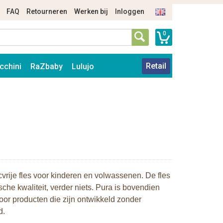
FAQ
Retourneren
Werken bij
Inloggen
0
Retail
cchini
RaZbaby
Lulujo
rije fles voor kinderen en volwassenen. De fles
e kwaliteit, verder niets. Pura is bovendien
or producten die zijn ontwikkeld zonder
d.