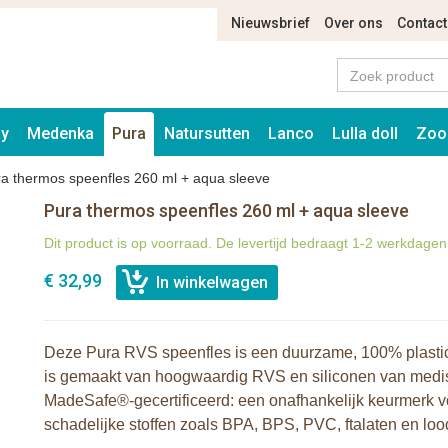
Nieuwsbrief
Over ons
Contact
ay
Medenka
Pura
Natursutten
Lanco
Lulla doll
Zoo
a thermos speenfles 260 ml + aqua sleeve
Pura thermos speenfles 260 ml + aqua sleeve
Dit product is op voorraad. De levertijd bedraagt 1-2 werkdagen
€ 32,99
Deze Pura RVS speenfles is een duurzame, 100% plasticv
is gemaakt van hoogwaardig RVS en siliconen van medisch
MadeSafe®-gecertificeerd: een onafhankelijk keurmerk vo
schadelijke stoffen zoals BPA, BPS, PVC, ftalaten en loo