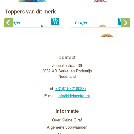
Sophie de giraf Rollin' speelrol IEUF
IEUF
Fanfan het hertje bijtring in witte
Toppers van dit merk
€ 26,99
Sophie de giraf Activity Wheel
€ 79,99
geschenkdoos
€ 39,99
€ 14,99
Contact
Zeppelinstraat 39
2652 XB Berkel en Rodenrijs
Nederland
Tel:
+31(0)10-2180837
E-mail:
info@kleinegiraf.nl
Informatie
Over Kleine Giraf
Algemene voorwaarden