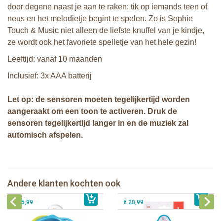
door degene naast je aan te raken: tik op iemands teen of
neus en het melodietje begint te spelen. Zo is Sophie
Touch & Music niet alleen de liefste knuffel van je kindje,
ze wordt ook het favoriete spelletje van het hele gezin!
Leeftijd: vanaf 10 maanden
Inclusief: 3x AAA batterij
Let op: de sensoren moeten tegelijkertijd worden
aangeraakt om een toon te activeren. Druk de
sensoren tegelijkertijd langer in en de muziek zal
automisch afspelen.
Sophie de giraf zachte maracas
Sophie de giraf Multi-textuur
rammelaar in witte geschenkdoos
rammelaar op wit/rode hangkaart
Zuignap met speeltjes van Sophie de
Andere klanten kochten ook
€ 14,99
Sophie de giraf rammel speelbal
€ 13,99
giraf
€ 15,99
€ 20,99
Sophie de giraf Baby Seat & Play