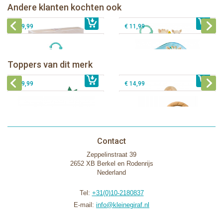
Sophie de giraf badboekje op witte
Andere klanten kochten ook
€ 35,99
Sophie de giraf activiteitenkubus
€ 23,99
hangkaart
€ 29,99
€ 11,99
Sophie de giraf Baby Seat & Play
Sophie de giraf Rollin' speelrol IEUF
IEUF
Fanfan het hertje bijtring in witte
Toppers van dit merk
€ 26,99
Sophie de giraf Activity Wheel
€ 79,99
geschenkdoos
€ 39,99
€ 14,99
Contact
Zeppelinstraat 39
2652 XB Berkel en Rodenrijs
Nederland
Tel:
+31(0)10-2180837
E-mail:
info@kleinegiraf.nl