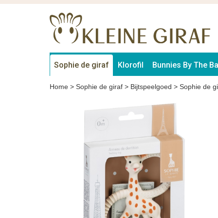
Sophie de giraf
Klorofil
Bunnies By The B
Home
>
Sophie de giraf
>
Bijtspeelgoed
>
Sophie de gi