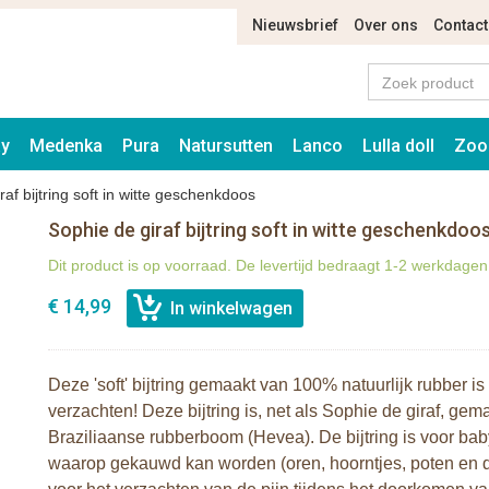
Nieuwsbrief
Over ons
Contact
ay
Medenka
Pura
Natursutten
Lanco
Lulla doll
Zoo
raf bijtring soft in witte geschenkdoos
Sophie de giraf bijtring soft in witte geschenkdoo
Dit product is op voorraad. De levertijd bedraagt 1-2 werkdagen
€ 14,99
Deze 'soft' bijtring gemaakt van 100% natuurlijk rubber is
verzachten! Deze bijtring is, net als Sophie de giraf, ge
Braziliaanse rubberboom (Hevea). De bijtring is voor baby
waarop gekauwd kan worden (oren, hoorntjes, poten en d