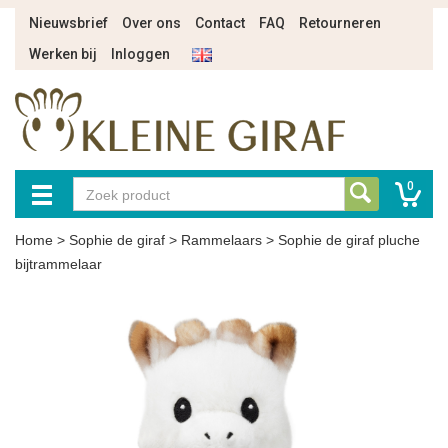
Nieuwsbrief
Over ons
Contact
FAQ
Retourneren
Werken bij
Inloggen
0
Home
>
Sophie de giraf
>
Rammelaars
>
Sophie de giraf pluche
bijtrammelaar