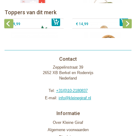
Sophie de giraf Baby Seat & Play
Sophie de giraf Rollin' speelrol IEUF
IEUF
Fanfan het hertje bijtring in witte
Toppers van dit merk
€ 26,99
Sophie de giraf Activity Wheel
€ 79,99
geschenkdoos
€ 39,99
€ 14,99
Contact
Zeppelinstraat 39
2652 XB Berkel en Rodenrijs
Nederland
Tel:
+31(0)10-2180837
E-mail:
info@kleinegiraf.nl
Informatie
Over Kleine Giraf
Algemene voorwaarden