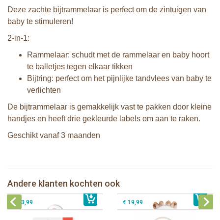
Deze zachte bijtrammelaar is perfect om de zintuigen van
baby te stimuleren!
2-in-1:
Rammelaar: schudt met de rammelaar en baby hoort
te balletjes tegen elkaar tikken
Bijtring: perfect om het pijnlijke tandvlees van baby te
verlichten
De bijtrammelaar is gemakkelijk vast te pakken door kleine
handjes en heeft drie gekleurde labels om aan te raken.
Geschikt vanaf 3 maanden
Sophie de giraf zachte maracas
Sophie de giraf pluche
rammelaar in witte geschenkdoos
knijprammelaar
Sophie de giraf Multi-textuur
Andere klanten kochten ook
€ 14,99
rammelaar op wit/rode hangkaart
€ 11,99
Sophie de giraf So'Pure Senso'Ball
€ 13,99
€ 19,99