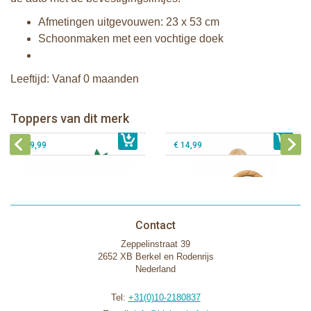
Afmetingen uitgevouwen: 23 x 53 cm
Schoonmaken met een vochtige doek
Leeftijd: Vanaf 0 maanden
Sophie de giraf Baby Seat & Play
Sophie de giraf Rollin' speelrol IEUF
IEUF
Fanfan het hertje bijtring in witte
Toppers van dit merk
€ 26,99
Sophie de giraf Activity Wheel
€ 79,99
geschenkdoos
€ 39,99
€ 14,99
Contact
Zeppelinstraat 39
2652 XB Berkel en Rodenrijs
Nederland
Tel:
+31(0)10-2180837