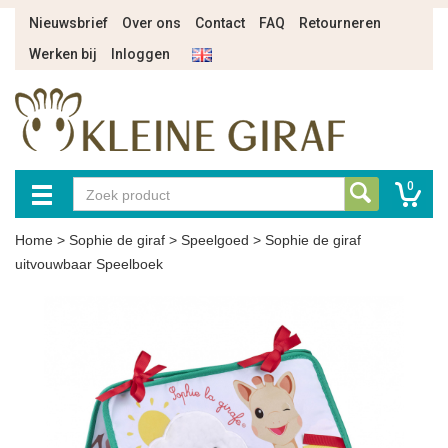
Nieuwsbrief
Over ons
Contact
FAQ
Retourneren
Werken bij
Inloggen
0
Home
>
Sophie de giraf
>
Speelgoed
>
Sophie de giraf
uitvouwbaar Speelboek