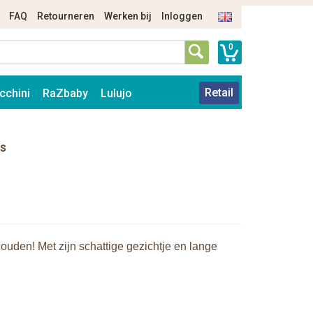
FAQ
Retourneren
Werken bij
Inloggen
0
Retail
cchini
RaZbaby
Lulujo
js
 houden! Met zijn schattige gezichtje en lange