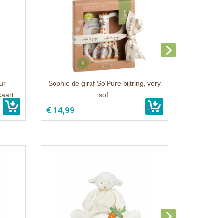
ur
Sophie de giraf So'Pure bijtring, very
kaart
soft
€ 14,99