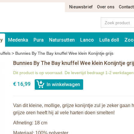
Nieuwsbrief
Over ons
Contact
ay
Medenka
Pura
Natursutten
Lanco
Lulla doll
Zoo
uffels
>
Bunnies By The Bay knuffel Wee klein Konijntje grijs
Bunnies By The Bay knuffel Wee klein Konijntje gri
Dit product is op voorraad. De levertijd bedraagt 1-2 werkdagen
€ 16,99
Van dit kleine, mollige, grijze konijntje zul je zeker gaan
grijze oren heeft hij al vele harten doen smelten!
Afmeting: 18 cm
Materiaal: 100% polyester