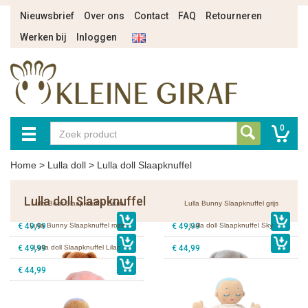
Nieuwsbrief
Over ons
Contact
FAQ
Retourneren
Werken bij
Inloggen
0
Home
>
Lulla doll
>
Lulla doll Slaapknuffel
Lulla doll Slaapknuffel
Lulla Bear Slaapknuffel Bruin
Lulla Bunny Slaapknuffel grijs
€ 49,99
Lulla Bunny Slaapknuffel roze
€ 49,99
Lulla doll Slaapknuffel Sky
€ 49,99
Lulla doll Slaapknuffel Lilac
€ 44,99
€ 44,99