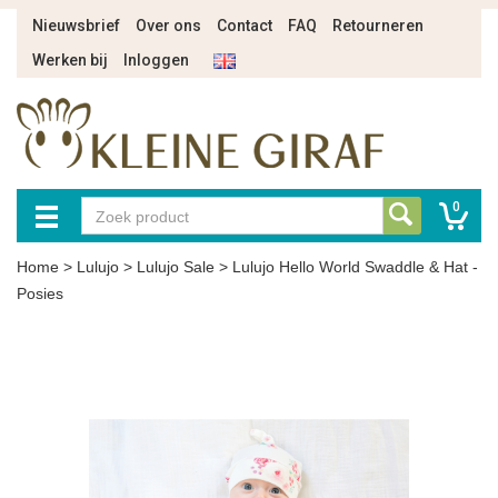
Nieuwsbrief
Over ons
Contact
FAQ
Retourneren
Werken bij
Inloggen
0
Home
>
Lulujo
>
Lulujo Sale
>
Lulujo Hello World Swaddle & Hat -
Posies