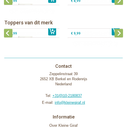
€ 9,99
€ 8,99
Natursutten set van twee glazen
Natursutten flesspenen fast flow 6+
drinkflessen 240 ml
mnd, 2 stuks
Natursutten fopspeen Vlinder -
Natursutten flesspenen slow flow 0+
Toppers van dit merk
€ 29,99
anatomisch S
€ 9,99
mnd, 2 stuks
€ 8,99
€ 9,99
Contact
Zeppelinstraat 39
2652 XB Berkel en Rodenrijs
Nederland
Tel:
+31(0)10-2180837
E-mail:
info@kleinegiraf.nl
Informatie
Over Kleine Giraf