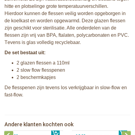
hitte en plotselinge grote temperatuurverschillen.
Hierdoor kunnen de flessen veilig worden opgeborgen in
de koelkast en worden opgewarmd. Deze glazen flessen
zijn geschikt voor sterilisatie. Alle onderdelen van de
flessen zijn vrij van BPA, ftalaten, polycarbonaten en PVC.
T
evens is glas volledig recyclebaar.
De set bestaat uit:
2 glazen flessen a 110ml
2 slow flow flesspenen
2 beschermkapjes
De flesspenen zijn tevens los verkrijgbaar in slow-flow en
fast-flow.
Natursutten set van twee glazen
Natursutten flesspenen fast flow 6+
drinkflessen 240 ml
mnd, 2 stuks
Natursutten flesspenen slow flow 0+
Natursutten fopspeen Vlinder -
Andere klanten kochten ook
€ 29,99
mnd, 2 stuks
€ 9,99
anatomisch S