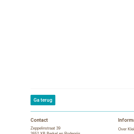
Ga terug
Contact
Inform
Zeppelinstraat 39
Over Klei
2652 XB Berkel en Rodenrijs