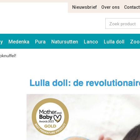
Nieuwsbrief
Over ons
Contact
ay
Medenka
Pura
Natursutten
Lanco
Lulla doll
Zoo
pknuffel!