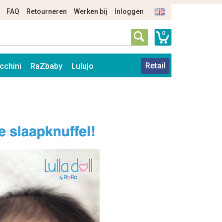
FAQ
Retourneren
Werken bij
Inloggen
0
Retail
cchini
RaZbaby
Lulujo