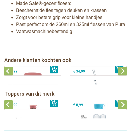
Made Safe®-gecertificeerd
Beschermt de fles tegen deuken en krassen
Zorgt voor betere grip voor kleine handjes
Past perfect om de 260ml en 325ml flessen van Pura
Vaatwasmachinebestendig
Pura silicone Rietje Kiddo +
Pura silicone Sleeve Unicorn
Reinigingsborsteltje
Pura Silicone Bumpers Moss+Mint 2
Pura Thermos Rietjesfles Free-Flow
Andere klanten kochten ook
€ 9,99
stuks
€ 8,99
260 ml + Mint sleeve + Borsteltje
€ 8,99
€ 34,99
Pura thermos sportfles 475 ml +
unicorn sleeve
Pura Sportfles 550 ml + Aqua sleeve
Toppers van dit merk
€ 40,99
Pura silicone tuit 2 stuks
€ 29,99
Pura silicone speen fast flow 2 stuks
€ 9,99
€ 8,99