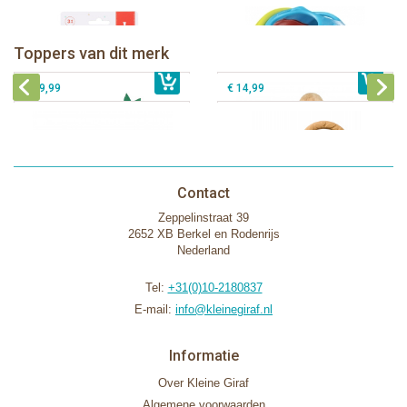
Sophie de giraf Baby Seat & Play
Sophie de giraf Rollin' speelrol IEUF
IEUF
Fanfan het hertje bijtring in witte
Toppers van dit merk
€ 26,99
Sophie de giraf Activity Wheel
€ 79,99
geschenkdoos
€ 39,99
€ 14,99
Contact
Zeppelinstraat 39
2652 XB Berkel en Rodenrijs
Nederland
Tel:
+31(0)10-2180837
E-mail:
info@kleinegiraf.nl
Informatie
Over Kleine Giraf
Algemene voorwaarden