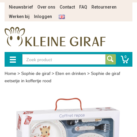
Nieuwsbrief
Over ons
Contact
FAQ
Retourneren
Werken bij
Inloggen
0
Home
>
Sophie de giraf
>
Eten en drinken
>
Sophie de giraf
eetsetje in koffertje rood