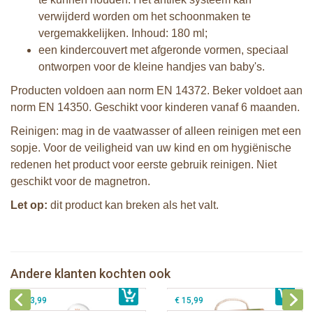
verwijderd worden om het schoonmaken te
vergemakkelijken. Inhoud: 180 ml;
een kindercouvert met afgeronde vormen, speciaal
ontworpen voor de kleine handjes van baby's.
Producten voldoen aan norm EN 14372. Beker voldoet aan
norm EN 14350. Geschikt voor kinderen vanaf 6 maanden.
Reinigen: mag in de vaatwasser of alleen reinigen met een
sopje. Voor de veiligheid van uw kind en om hygiënische
redenen het product voor eerste gebruik reinigen. Niet
geschikt voor de magnetron.
Let op:
dit product kan breken als het valt.
Sophie de giraf zachte maracas
rammelaar in witte geschenkdoos
Sophie de giraf So'Pure bijtring. soft
Sophie de giraf Multi-textuur
Andere klanten kochten ook
€ 14,99
rammelaar op wit/rode hangkaart
€ 14,99
Sophie de giraf rammel speelbal
€ 13,99
€ 15,99