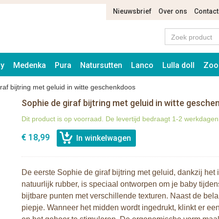
Nieuwsbrief
Over ons
Contact
ay
Medenka
Pura
Natursutten
Lanco
Lulla doll
Zoo
raf bijtring met geluid in witte geschenkdoos
Sophie de giraf bijtring met geluid in witte gesch
Dit product is op voorraad. De levertijd bedraagt 1-2 werkdagen
€ 18,99
De eerste Sophie de giraf bijtring met geluid, dankzij he
natuurlijk rubber, is speciaal ontworpen om je baby tijden
bijtbare punten met verschillende texturen. Naast de belan
piepje. Wanneer het midden wordt ingedrukt, klinkt er ee