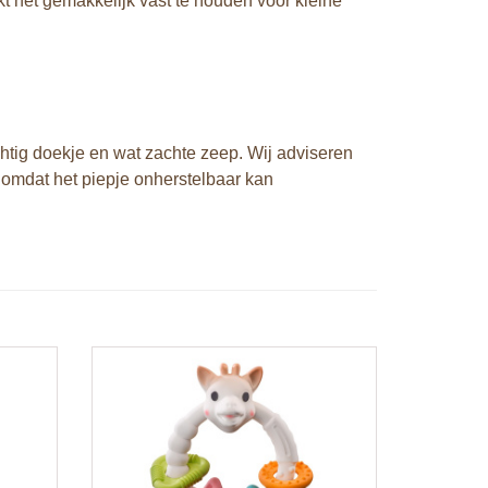
 het gemakkelijk vast te houden voor kleine
htig doekje en wat zachte zeep. Wij adviseren
, omdat het piepje onherstelbaar kan