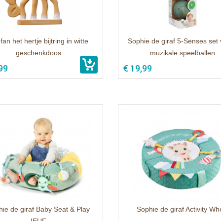
an het hertje bijtring in witte
Sophie de giraf 5-Senses set
geschenkdoos
muzikale speelballen
99
€ 19,99
ie de giraf Baby Seat & Play
Sophie de giraf Activity Wh