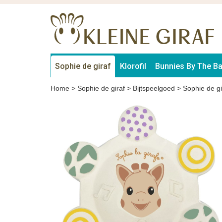
Sophie de giraf
Klorofil
Bunnies By The B
Home
>
Sophie de giraf
>
Bijtspeelgoed
>
Sophie de gi