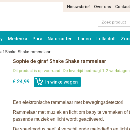
Nieuwsbrief
Over ons
Contact
ay
Medenka
Pura
Natursutten
Lanco
Lulla doll
Zoo
iraf Shake Shake rammelaar
Sophie de giraf Shake Shake rammelaar
Dit product is op voorraad. De levertijd bedraagt 1-2 werkdagen
€ 24,99
Een elektronische rammelaar met bewegingsdetector!
Rammelaar met muziek en licht om baby te vermaken of te
passende muziek en licht wordt geactiveerd.
De speelmodus heeft 4 verschillende melodieën en licht