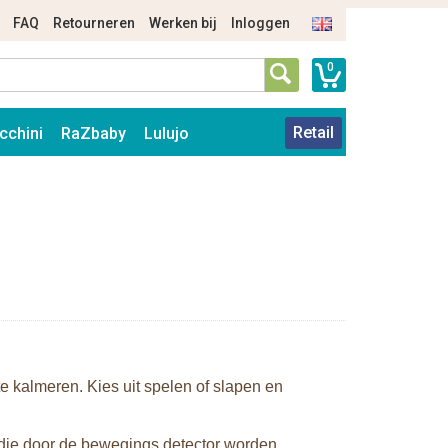
FAQ
Retourneren
Werken bij
Inloggen
0
Retail
cchini
RaZbaby
Lulujo
 kalmeren. Kies uit spelen of slapen en
 die door de bewegings detector worden