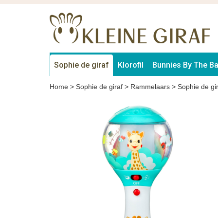
Sophie de giraf
Klorofil
Bunnies By The B
Home
>
Sophie de giraf
>
Rammelaars
>
Sophie de g