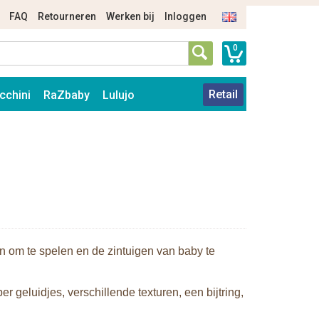
FAQ
Retourneren
Werken bij
Inloggen
0
Retail
cchini
RaZbaby
Lulujo
ten om te spelen en de zintuigen van baby te
r geluidjes, verschillende texturen, een bijtring,