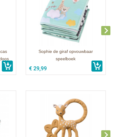
acas
Sophie de giraf opvouwbaar
kdoos
speelboek
€ 29,99