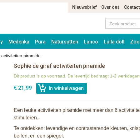
Nieuwsbrief
Over ons
Contact
ay
Medenka
Pura
Natursutten
Lanco
Lulla doll
Zoo
 activiteiten piramide
Sophie de giraf activiteiten piramide
Dit product is op voorraad. De levertijd bedraagt 1-2 werkdagen
€ 21,99
Een leuke a
ctiviteiten piramide met meer dan 6 activitei
stimuleren.
T
e ontdekken: levendige en contrasterende kleuren, knispe
bellen, en een spiegel.