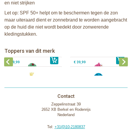
en niet strijken
Let op: SPF 50+ helpt om te beschermen tegen de zon
maar uiteraard dient er zonnebrand te worden aangebracht
op de huid die niet wordt bedekt door zonwerende
kledingstukken.
Zoocchini kids badcape - Devin the
Zoocchini kids badcape - Franny the
Dinosaur
Flamingo
Zoocchini baby badcape - Puddles
Zoocchini kids badcape - Sherman
Toppers van dit merk
€ 39,99
the Duck
€ 39,99
the Shark
€ 29,99
€ 39,99
Contact
Zeppelinstraat 39
2652 XB Berkel en Rodenrijs
Nederland
Tel:
+31(0)10-2180837