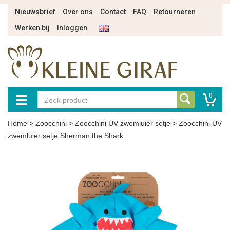
Nieuwsbrief
Over ons
Contact
FAQ
Retourneren
Werken bij
Inloggen
0
Home
>
Zoocchini
>
Zoocchini UV zwemluier setje
>
Zoocchini UV
zwemluier setje Sherman the Shark