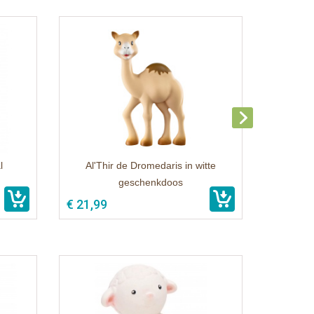
l
Al'Thir de Dromedaris in witte
geschenkdoos
€ 21,99