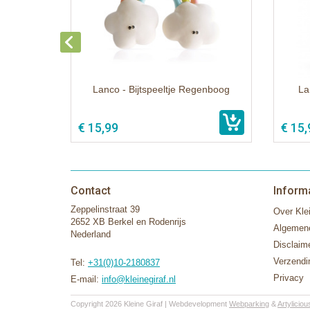
Lanco - Bijtspeeltje Regenboog
La
€ 15,99
€ 15,
Contact
Inform
Zeppelinstraat 39
Over Klei
2652 XB Berkel en Rodenrijs
Algemen
Nederland
Disclaim
Verzendi
Tel:
+31(0)10-2180837
Privacy
E-mail:
info@kleinegiraf.nl
Copyright 2026 Kleine Giraf | Webdevelopment
Webparking
&
Artyliciou