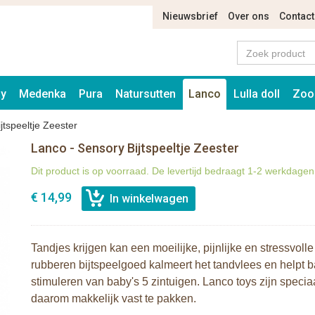
Nieuwsbrief
Over ons
Contact
ay
Medenka
Pura
Natursutten
Lanco
Lulla doll
Zoo
jtspeeltje Zeester
Lanco - Sensory Bijtspeeltje Zeester
Dit product is op voorraad. De levertijd bedraagt 1-2 werkdagen
€ 14,99
Tandjes krijgen kan een moeilijke, pijnlijke en stressvolle
rubberen bijtspeelgoed kalmeert het tandvlees en helpt b
stimuleren van baby's 5 zintuigen. Lanco toys zijn speci
daarom makkelijk vast te pakken.