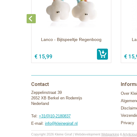
Lanco - Bijtspeeltje Regenboog
La
€ 15,99
€ 15,
Contact
Inform
Zeppelinstraat 39
Over Klei
2652 XB Berkel en Rodenrijs
Algemen
Nederland
Disclaim
Verzendi
Tel:
+31(0)10-2180837
Privacy
E-mail:
info@kleinegiraf.nl
Copyright 2026 Kleine Giraf | Webdevelopment
Webparking
&
Artyliciou