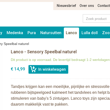
Nieuwsbrief
Over ons
Contact
ay
Medenka
Pura
Natursutten
Lanco
Lulla doll
Zoo
y Speelbal naturel
Lanco - Sensory Speelbal naturel
Dit product is op voorraad. De levertijd bedraagt 1-2 werkdagen
€ 14,99
Tandjes krijgen kan een moeilijke, pijnlijke en stressvolle
rubberen bijtspeelgoed kalmeert het tandvlees en helpt b
stimuleren van baby's 5 zintuigen. Lanco toys zijn speci
daarom makkelijk vast te pakken.