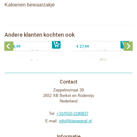
Katoenen bewaarzakje
Bunnies By The Bay knuffeldoekje
Bunnies By The Bay knuffeldoekje
met speenhouder Konijn grijs
met speenhouder Konijn wit
Bunnies By The Bay knuffeldoekje
Bunnies By The Bay knuffel
Andere klanten kochten ook
€ 16,99
met speenhouder Konijn roze
€ 16,99
Sneeuwgans
€ 16,99
€ 27,99
Contact
Zeppelinstraat 39
2652 XB Berkel en Rodenrijs
Nederland
Tel:
+31(0)10-2180837
E-mail:
info@kleinegiraf.nl
Informatie