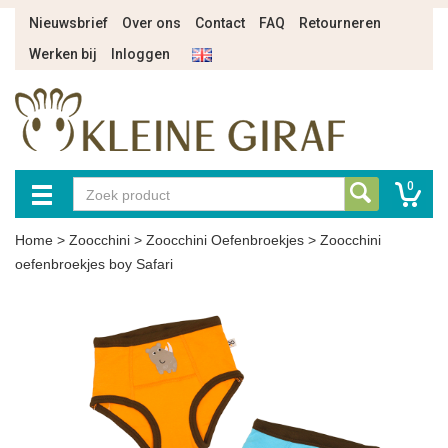
Nieuwsbrief
Over ons
Contact
FAQ
Retourneren
Werken bij
Inloggen
0
Home
>
Zoocchini
>
Zoocchini Oefenbroekjes
>
Zoocchini
oefenbroekjes boy Safari