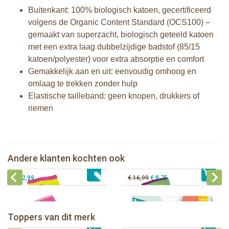
Buitenkant: 100% biologisch katoen, gecertificeerd
volgens de Organic Content Standard (OCS100) –
gemaakt van superzacht, biologisch geteeld katoen
met een extra laag dubbelzijdige badstof (85/15
katoen/polyester) voor extra absorptie en comfort
Gemakkelijk aan en uit: eenvoudig omhoog en
omlaag te trekken zonder hulp
Elastische tailleband: geen knopen, drukkers of
riemen
Zoocchini oefenbroekjes girl Ocean
Zoocchini oefenbroekjes girl Safari
Zoocchini oefenbroekjes girl Fairy
Milestone® Baby Photo Cards -
Andere klanten kochten ook
€ 32,99
Tales
€ 32,99
Cotton Candy
€ 32,99
€ 16,99
€ 8,75
Zoocchini kids badcape - Devin the
Zoocchini kids badcape - Franny the
Dinosaur
Flamingo
Zoocchini baby badcape - Puddles
Zoocchini kids badcape - Sherman
Toppers van dit merk
€ 39,99
the Duck
€ 39,99
the Shark