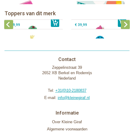
Zoocchini kids badcape - Devin the
Zoocchini kids badcape - Franny the
Dinosaur
Flamingo
Zoocchini baby badcape - Puddles
Zoocchini kids badcape - Sherman
Toppers van dit merk
€ 39,99
the Duck
€ 39,99
the Shark
€ 29,99
€ 39,99
Contact
Zeppelinstraat 39
2652 XB Berkel en Rodenrijs
Nederland
Tel:
+31(0)10-2180837
E-mail:
info@kleinegiraf.nl
Informatie
Over Kleine Giraf
Algemene voorwaarden