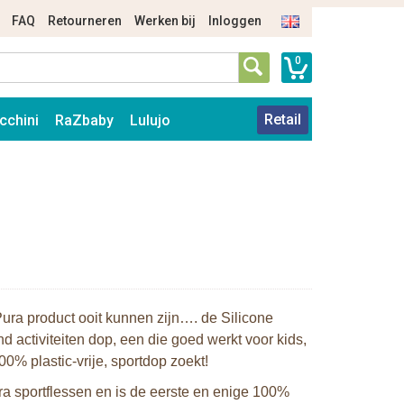
FAQ
Retourneren
Werken bij
Inloggen
0
Retail
cchini
RaZbaby
Lulujo
 Pura product ooit kunnen zijn…. de Silicone
 activiteiten dop, een die goed werkt voor kids,
0% plastic-vrije, sportdop zoekt!
ra sportflessen en is de eerste en enige 100%