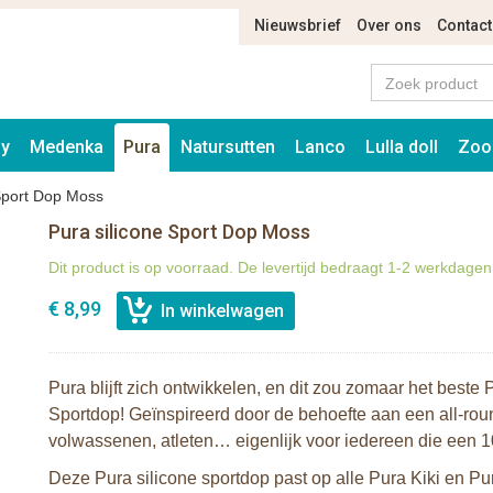
Nieuwsbrief
Over ons
Contact
ay
Medenka
Pura
Natursutten
Lanco
Lulla doll
Zoo
 Sport Dop Moss
Pura silicone Sport Dop Moss
Dit product is op voorraad. De levertijd bedraagt 1-2 werkdagen
€ 8,99
Pura blijft zich ontwikkelen, en dit zou zomaar het beste
Sportdop! Geïnspireerd door de behoefte aan een all-round
volwassenen, atleten… eigenlijk voor iedereen die een 10
Deze Pura silicone sportdop past op alle Pura Kiki en Pu